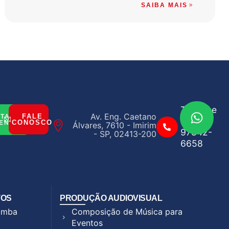
SAIBA MAIS
Telefone
Av. Eng. Caetano
FALE
ITAR
(11)
CONOSCO
ENTO
Álvares, 7610 - Imirim
97842-
- SP, 02413-200
6658
TOS
PRODUÇÃO AUDIOVISUAL
Samba
Composição de Música para
Eventos