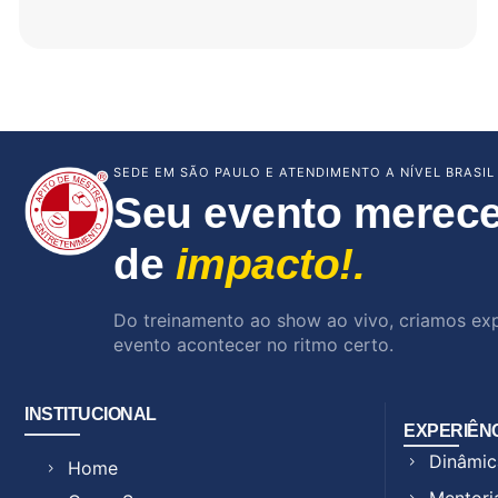
SEDE EM SÃO PAULO E ATENDIMENTO A NÍVEL BRASIL
Seu evento merece
de
impacto!.
Do treinamento ao show ao vivo, criamos ex
evento acontecer no ritmo certo.
INSTITUCIONAL
EXPERIÊN
Dinâmic
Home
Mentori