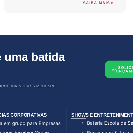
SAIBA MAIS
 uma batida
SOLIC
ORÇAM
periências que fazem seu
CIAS CORPORATIVAS
SHOWS E ENTRETENIMEN
Bateria Escola de 
a em grupo para Empresas
Bossa nova & Jazz
a com Anselmo Xavier