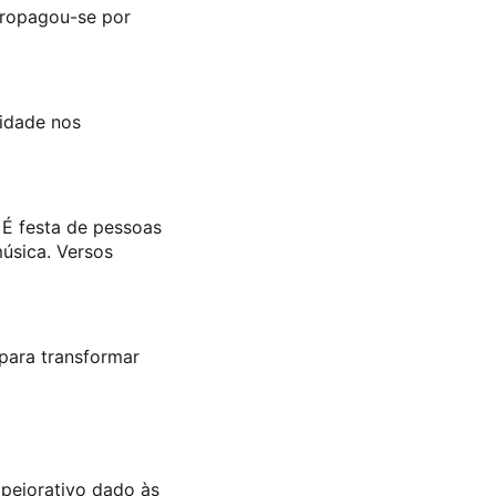
propagou-se por
lidade nos
 É festa de pessoas
música. Versos
para transformar
pejorativo dado às