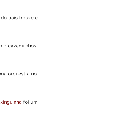
 do país trouxe e
omo cavaquinhos,
 uma orquestra no
ixinguinha
foi um