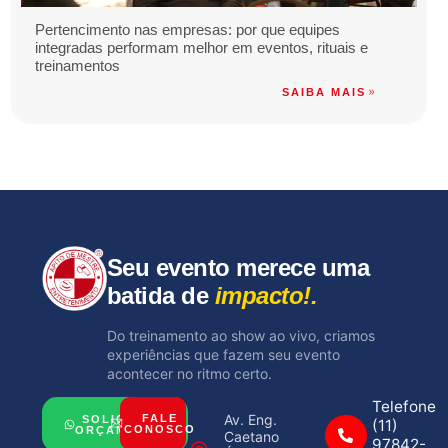
Pertencimento nas empresas: por que equipes
integradas performam melhor em eventos, rituais e
treinamentos
SAIBA MAIS
Seu evento merece uma
batida de
impacto!.
Do treinamento ao show ao vivo, criamos
experiências que fazem seu evento
acontecer no ritmo certo.
Telefone
Av. Eng.
FALE
SOLICITAR
(11)
CONOSCO
ORÇAMENTO
Caetano
97842-