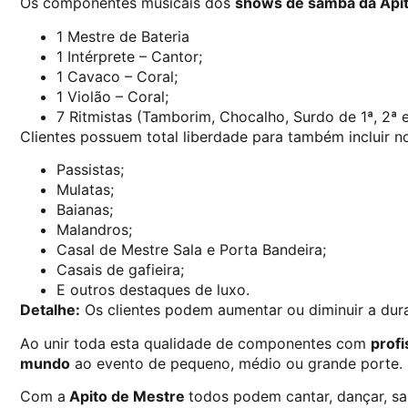
Os componentes musicais dos
shows de samba da Api
1 Mestre de Bateria
1 Intérprete – Cantor;
1 Cavaco – Coral;
1 Violão – Coral;
7 Ritmistas (Tamborim, Chocalho, Surdo de 1ª, 2ª e
Clientes possuem total liberdade para também incluir 
Passistas;
Mulatas;
Baianas;
Malandros;
Casal de Mestre Sala e Porta Bandeira;
Casais de gafieira;
E outros destaques de luxo.
Detalhe:
Os clientes podem aumentar ou diminuir a dur
Ao unir toda esta qualidade de componentes com
profi
mundo
ao evento de pequeno, médio ou grande porte.
Com a
Apito de Mestre
todos podem cantar, dançar, samb