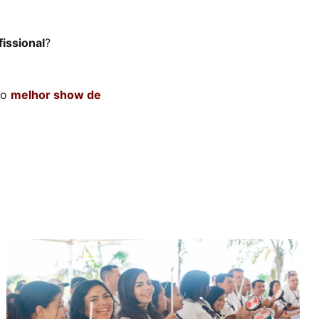
issional
?
no
melhor show de