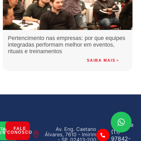
Pertencimento nas empresas: por que equipes
integradas performam melhor em eventos,
rituais e treinamentos
SAIBA MAIS
Telefone
Av. Eng. Caetano
FALE
ITAR
(11)
CONOSCO
ENTO
Álvares, 7610 - Imirim
97842-
- SP, 02413-200