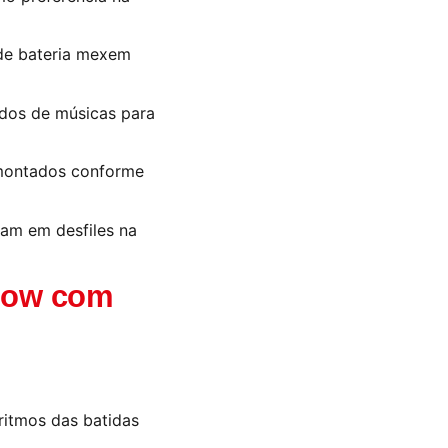
 de bateria mexem
udos de músicas para
 montados conforme
am em desfiles na
Show com
ritmos das batidas