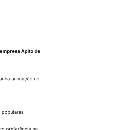
empresa Apito de
ganha animação no
s populares
o preferência na