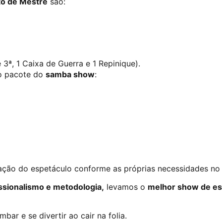
to de Mestre
são:
 3ª, 1 Caixa de Guerra e 1 Repinique).
no pacote do
samba show
:
ação do espetáculo conforme as próprias necessidades no
ssionalismo e metodologia,
levamos o
melhor show de es
ar e se divertir ao cair na folia.