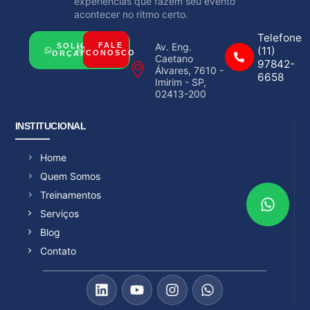
experiências que fazem seu evento
acontecer no ritmo certo.
Telefone
Av. Eng.
FALE
SOLICITAR
(11)
CONOSCO
ORÇAMENTO
Caetano
97842-
Álvares, 7610 -
6658
Imirim - SP,
02413-200
INSTITUCIONAL
Home
Quem Somos
Treinamentos
Serviços
Blog
Contato