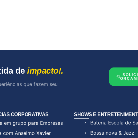
tida de
impacto!.
SOLIC
ORÇAM
periências que fazem seu
CIAS CORPORATIVAS
SHOWS E ENTRETENIMEN
Bateria Escola de 
a em grupo para Empresas
Bossa nova & Jazz
a com Anselmo Xavier