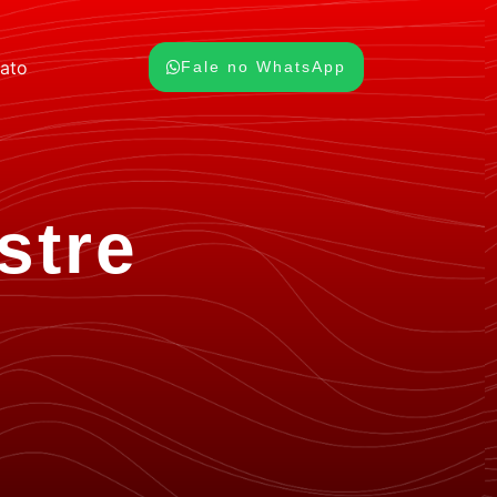
ato
Fale no WhatsApp
stre