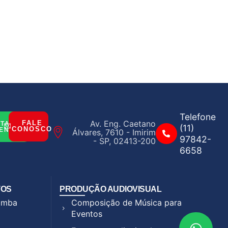
Telefone
Av. Eng. Caetano
FALE
ITAR
(11)
CONOSCO
ENTO
Álvares, 7610 - Imirim
97842-
- SP, 02413-200
6658
TOS
PRODUÇÃO AUDIOVISUAL
Samba
Composição de Música para
Eventos