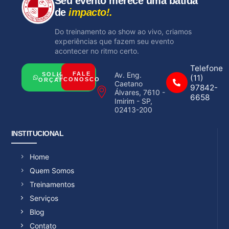
Seu evento merece uma batida
de
impacto!.
Do treinamento ao show ao vivo, criamos
experiências que fazem seu evento
acontecer no ritmo certo.
Telefone
Av. Eng.
FALE
SOLICITAR
(11)
CONOSCO
ORÇAMENTO
Caetano
97842-
Álvares, 7610 -
6658
Imirim - SP,
02413-200
INSTITUCIONAL
Home
Quem Somos
Treinamentos
Serviços
Blog
Contato