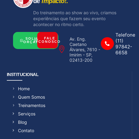
de
impacto!.
Do treinamento ao show ao vivo, criamos
experiências que fazem seu evento
acontecer no ritmo certo.
Telefone
Av. Eng.
FALE
SOLICITAR
(11)
CONOSCO
ORÇAMENTO
Caetano
97842-
Álvares, 7610 -
6658
Imirim - SP,
02413-200
INSTITUCIONAL
Home
Quem Somos
Treinamentos
Serviços
Blog
Contato