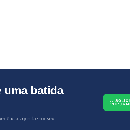
 uma batida
SOLIC
ORÇAM
periências que fazem seu