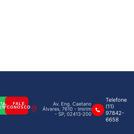
Telefone
Av. Eng. Caetano
FALE
ITAR
(11)
CONOSCO
ENTO
Álvares, 7610 - Imirim
97842-
- SP, 02413-200
6658