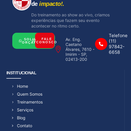
de
impacto!.
Do treinamento ao show ao vivo, criamos
experiências que fazem seu evento
acontecer no ritmo certo.
Telefone
Av. Eng.
FALE
SOLICITAR
(11)
CONOSCO
ORÇAMENTO
Caetano
97842-
Álvares, 7610 -
6658
Imirim - SP,
02413-200
INSTITUCIONAL
Home
Quem Somos
Treinamentos
Serviços
Blog
Contato