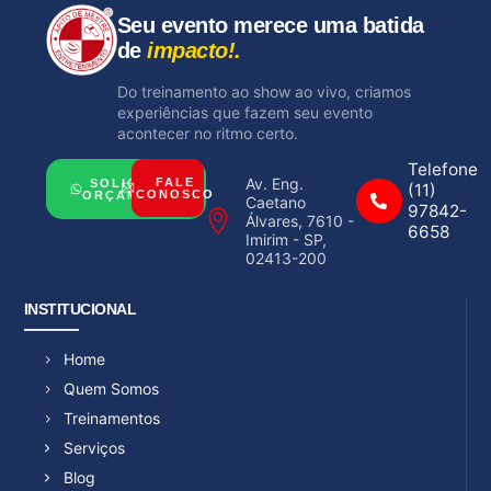
Seu evento merece uma batida
de
impacto!.
Do treinamento ao show ao vivo, criamos
experiências que fazem seu evento
acontecer no ritmo certo.
Telefone
Av. Eng.
FALE
SOLICITAR
(11)
CONOSCO
ORÇAMENTO
Caetano
97842-
Álvares, 7610 -
6658
Imirim - SP,
02413-200
INSTITUCIONAL
Home
Quem Somos
Treinamentos
Serviços
Blog