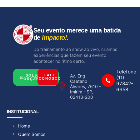
Seu evento merece uma batida
de
impacto!.
Do treinamento ao show ao vivo, criamos
experiências que fazem seu evento
acontecer no ritmo certo.
Telefone
Av. Eng.
FALE
SOLICITAR
(11)
CONOSCO
ORÇAMENTO
Caetano
97842-
Álvares, 7610 -
6658
Imirim - SP,
02413-200
INSTITUCIONAL
Home
Quem Somos