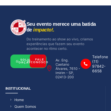
Seu evento merece uma batida
de
impacto!.
Do treinamento ao show ao vivo, criamos
experiências que fazem seu evento
acontecer no ritmo certo.
Telefone
Av. Eng.
FALE
SOLICITAR
(11)
CONOSCO
ORÇAMENTO
Caetano
97842-
Álvares, 7610 -
6658
Imirim - SP,
02413-200
INSTITUCIONAL
Home
Quem Somos