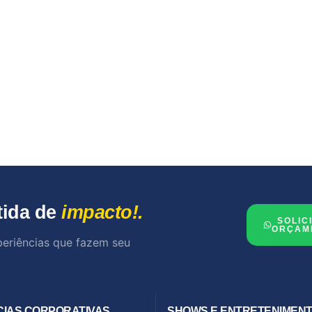
tida de
impacto!.
SOLIC
ORÇAM
periências que fazem seu
CIAS CORPORATIVAS
SHOWS E ENTRETENIMEN