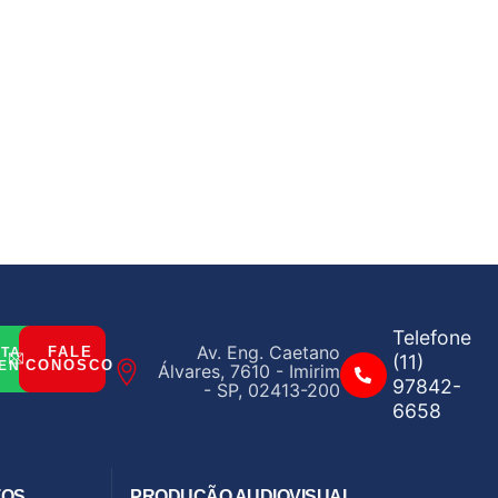
Telefone
Av. Eng. Caetano
FALE
ITAR
(11)
CONOSCO
ENTO
Álvares, 7610 - Imirim
97842-
- SP, 02413-200
6658
TOS
PRODUÇÃO AUDIOVISUAL