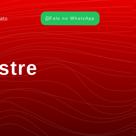
ato
Fale no WhatsApp
stre