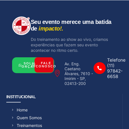
Seu evento merece uma batida
de
impacto!.
Do treinamento ao show ao vivo, criamos
experiências que fazem seu evento
acontecer no ritmo certo.
Telefone
Av. Eng.
FALE
SOLICITAR
(11)
CONOSCO
ORÇAMENTO
Caetano
97842-
Álvares, 7610 -
6658
Imirim - SP,
02413-200
INSTITUCIONAL
Home
Quem Somos
Treinamentos