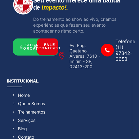
Seu evento merece uma batida
de
impacto!.
Do treinamento ao show ao vivo, criamos
experiências que fazem seu evento
acontecer no ritmo certo.
Telefone
Av. Eng.
FALE
SOLICITAR
(11)
CONOSCO
ORÇAMENTO
Caetano
97842-
Álvares, 7610 -
6658
Imirim - SP,
02413-200
INSTITUCIONAL
Home
Quem Somos
Treinamentos
Serviços
Blog
Contato