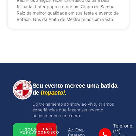
Reunir os amigos, fazer churrasco ou uma bela
feijoada, bater papo e curtir um Grupo de Samba
Raiz da melhor qualidade em sua festa e evento de
Boteco. Nós da Apito de Mestre temos um vasto
Seu evento merece uma batida
de
impacto!.
Do treinamento ao show ao vivo, criamos
experiências que fazem seu evento
acontecer no ritmo certo.
Telefone
Av. Eng.
FALE
SOLICITAR
(11)
CONOSCO
ORÇAMENTO
Caetano