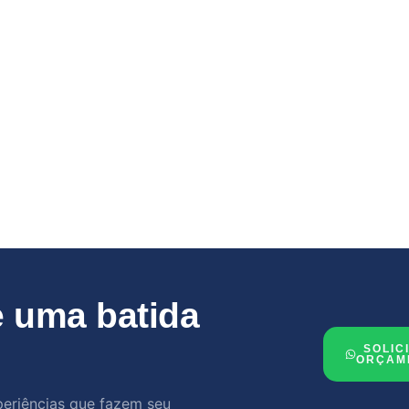
 uma batida
SOLIC
ORÇAM
periências que fazem seu