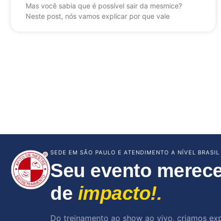
Mas você sabia que é possível sair da mesmice?
Neste post, nós vamos explicar por que vale
SEDE EM SÃO PAULO E ATENDIMENTO A NÍVEL BRASIL
Seu evento merece
de
impacto!.
Do treinamento ao show ao vivo, criamos ex