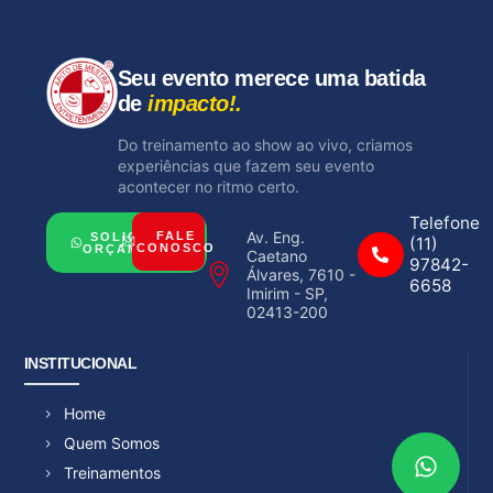
Seu evento merece uma batida
de
impacto!.
Do treinamento ao show ao vivo, criamos
experiências que fazem seu evento
acontecer no ritmo certo.
Telefone
Av. Eng.
FALE
SOLICITAR
(11)
CONOSCO
ORÇAMENTO
Caetano
97842-
Álvares, 7610 -
6658
Imirim - SP,
02413-200
INSTITUCIONAL
Home
Quem Somos
Treinamentos