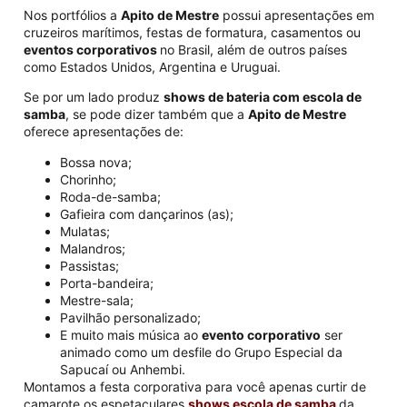
Nos portfólios a
Apito de Mestre
possui apresentações em
cruzeiros marítimos, festas de formatura, casamentos ou
eventos corporativos
no Brasil, além de outros países
como Estados Unidos, Argentina e Uruguai.
Se por um lado produz
shows de bateria com escola de
samba
, se pode dizer também que a
Apito de Mestre
oferece apresentações de:
Bossa nova;
Chorinho;
Roda-de-samba;
Gafieira com dançarinos (as);
Mulatas;
Malandros;
Passistas;
Porta-bandeira;
Mestre-sala;
Pavilhão personalizado;
E muito mais música ao
evento corporativo
ser
animado como um desfile do Grupo Especial da
Sapucaí ou Anhembi.
Montamos a festa corporativa para você apenas curtir de
camarote os espetaculares
shows escola de samba
da