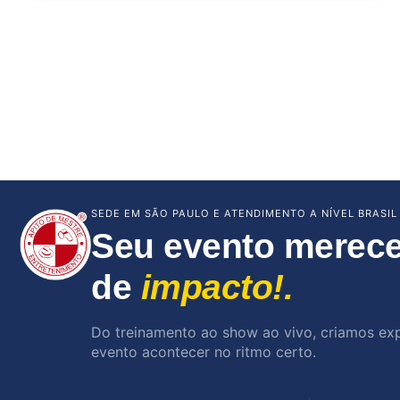
SEDE EM SÃO PAULO E ATENDIMENTO A NÍVEL BRASIL
Seu evento merece
de
impacto!.
Do treinamento ao show ao vivo, criamos ex
evento acontecer no ritmo certo.