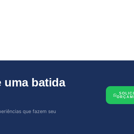
 uma batida
SOLIC
ORÇAM
periências que fazem seu