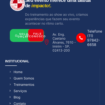
Seu evento merece uma batida
de
impacto!.
Do treinamento ao show ao vivo, criamos
experiências que fazem seu evento
acontecer no ritmo certo.
Telefone
Av. Eng.
FALE
SOLICITAR
(11)
CONOSCO
ORÇAMENTO
Caetano
97842-
Álvares, 7610 -
6658
Imirim - SP,
02413-200
INSTITUCIONAL
Home
Quem Somos
Treinamentos
Serviços
Blog
Contato