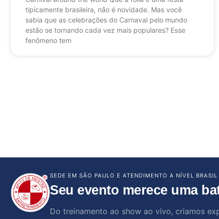
tipicamente brasileira, não é novidade. Mas você
sabia que as celebrações do Carnaval pelo mundo
estão se tornando cada vez mais populares? Esse
fenômeno tem
SEDE EM SÃO PAULO E ATENDIMENTO A NÍVEL BRASIL
Seu evento merece uma ba
Do treinamento ao show ao vivo, criamos ex