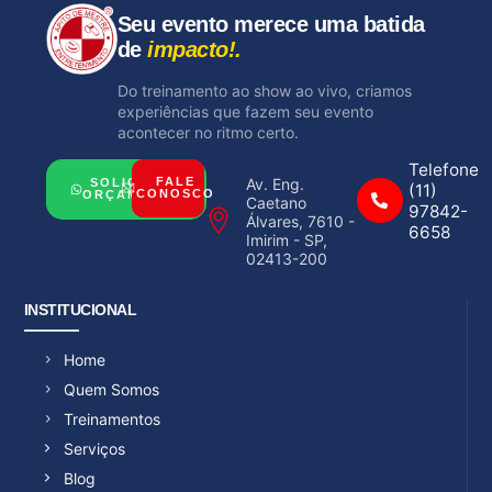
Seu evento merece uma batida
de
impacto!.
Do treinamento ao show ao vivo, criamos
experiências que fazem seu evento
acontecer no ritmo certo.
Telefone
Av. Eng.
FALE
SOLICITAR
(11)
CONOSCO
ORÇAMENTO
Caetano
97842-
Álvares, 7610 -
6658
Imirim - SP,
02413-200
INSTITUCIONAL
Home
Quem Somos
Treinamentos
Serviços
Blog