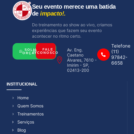
Seu evento merece uma batida
de
impacto!.
Do treinamento ao show ao vivo, criamos
experiências que fazem seu evento
acontecer no ritmo certo.
Telefone
Av. Eng.
FALE
SOLICITAR
(11)
CONOSCO
ORÇAMENTO
Caetano
97842-
Álvares, 7610 -
6658
Imirim - SP,
02413-200
INSTITUCIONAL
Home
Quem Somos
Treinamentos
Serviços
Blog