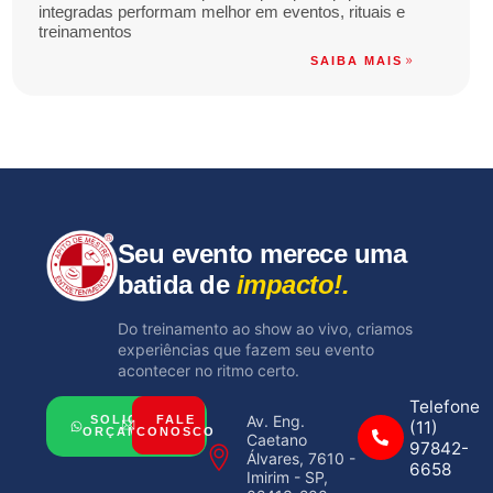
integradas performam melhor em eventos, rituais e
treinamentos
SAIBA MAIS
Seu evento merece uma
batida de
impacto!.
Do treinamento ao show ao vivo, criamos
experiências que fazem seu evento
acontecer no ritmo certo.
Telefone
Av. Eng.
FALE
SOLICITAR
(11)
CONOSCO
ORÇAMENTO
Caetano
97842-
Álvares, 7610 -
6658
Imirim - SP,