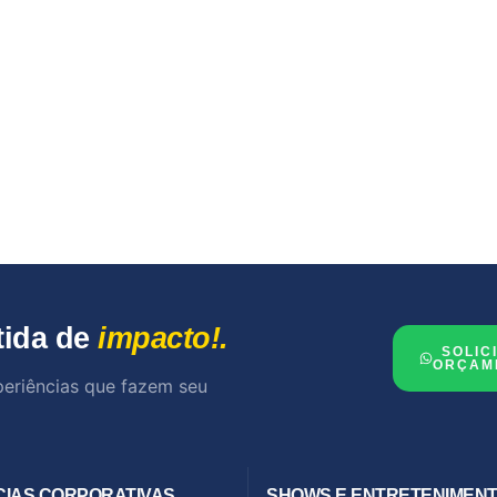
tida de
impacto!.
SOLIC
ORÇAM
periências que fazem seu
CIAS CORPORATIVAS
SHOWS E ENTRETENIMEN