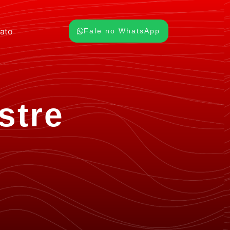
ato
Fale no WhatsApp
stre