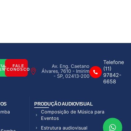
Telefone
Av. Eng. Caetano
FALE
ITAR
(11)
CONOSCO
ENTO
Álvares, 7610 - Imirim
97842-
- SP, 02413-200
6658
TOS
PRODUÇÃO AUDIOVISUAL
Samba
Composição de Música para
Eventos
Estrutura audiovisual