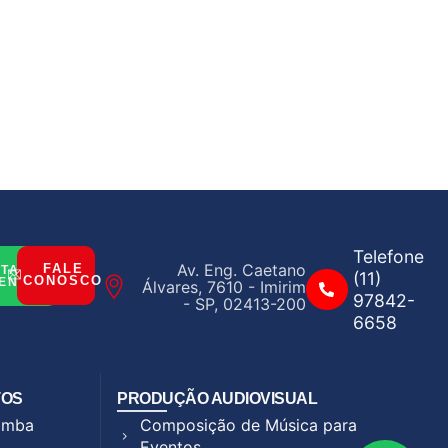
Telefone
Av. Eng. Caetano
FALE
ITAR
(11)
CONOSCO
ENTO
Álvares, 7610 - Imirim
97842-
- SP, 02413-200
6658
TOS
PRODUÇÃO AUDIOVISUAL
Samba
Composição de Música para
Eventos