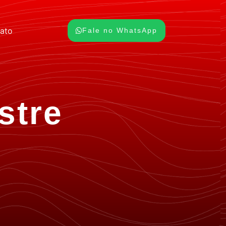
ato
Fale no WhatsApp
stre