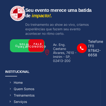
Seu evento merece uma batida
de
impacto!.
Do treinamento ao show ao vivo, criamos
experiências que fazem seu evento
acontecer no ritmo certo.
Telefone
Av. Eng.
FALE
SOLICITAR
(11)
CONOSCO
ORÇAMENTO
Caetano
97842-
Álvares, 7610 -
6658
Imirim - SP,
02413-200
INSTITUCIONAL
Home
Quem Somos
Treinamentos
Serviços