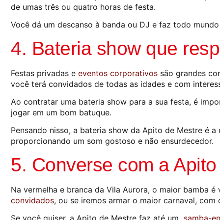
de umas três ou quatro horas de festa.
Você dá um descanso à banda ou DJ e faz todo mundo q
4. Bateria show que resp
Festas privadas e
eventos corporativos
são grandes conf
você terá convidados de todas as idades e com interess
Ao contratar uma bateria show para a sua festa, é impo
jogar em um bom batuque.
Pensando nisso, a bateria show da Apito de Mestre é 
proporcionando um som gostoso e não ensurdecedor.
5. Converse com a Apito
Na vermelha e branca da Vila Aurora, o maior bamba é 
convidados
, ou se iremos armar o maior carnaval, com d
Se você quiser, a Apito de Mestre faz até um
samba-en