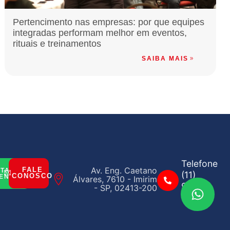
Pertencimento nas empresas: por que equipes
integradas performam melhor em eventos,
rituais e treinamentos
SAIBA MAIS
Telefone
Av. Eng. Caetano
FALE
ITAR
(11)
CONOSCO
ENTO
Álvares, 7610 - Imirim
97842-
- SP, 02413-200
6658