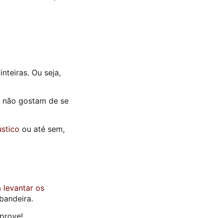
teiras. Ou seja,
ue não gostam de se
stico
ou até sem,
 levantar os
bandeira.
prove!