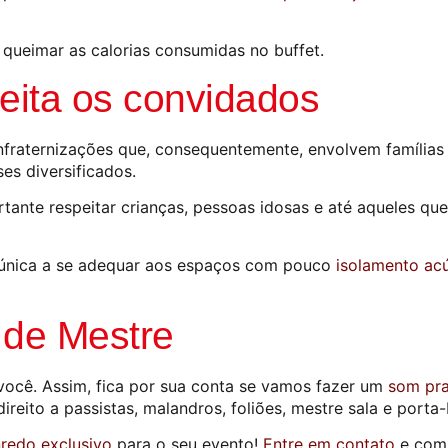
ueimar as calorias consumidas no buffet.
eita os convidados
raternizações que, consequentemente, envolvem famílias in
es diversificados.
rtante respeitar crianças, pessoas idosas e até aqueles q
a única a se adequar aos espaços com pouco
isolamento acú
 de Mestre
você. Assim, fica por sua conta se vamos fazer um
som pra
ireito a passistas, malandros, foliões, mestre sala e porta-
redo exclusivo
para o seu evento!
Entre em contato
e com