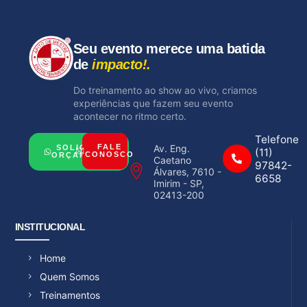
Seu evento merece uma batida
de
impacto!.
Do treinamento ao show ao vivo, criamos
experiências que fazem seu evento
acontecer no ritmo certo.
Telefone
Av. Eng.
FALE
SOLICITAR
(11)
CONOSCO
ORÇAMENTO
Caetano
97842-
Álvares, 7610 -
6658
Imirim - SP,
02413-200
INSTITUCIONAL
Home
Quem Somos
Treinamentos