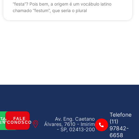
“festa”? Pois bem, a origem é um vocábulo latino
chamado “festum”, que seria o plural
Telefone
Av. Eng. Caetano
FALE
ITAR
(11)
CONOSCO
ENTO
Álvares, 7610 - Imirim
97842-
- SP, 02413-200
6658