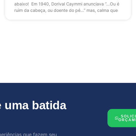
abaixo! Em 1940, Dorival Caymmi anunciava “…Ou é
ruim da cabeça, ou doente do pé…” mas, calma que
 uma batida
SOLIC
ORÇAM
periências que fazem seu